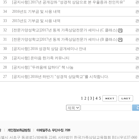
35
[공지사항] 2017년 공개강좌 “성경적 상담으로 본 우울증과 전인치유”
관
34
2016년도 기부금 및 사용 내역
관
33
2015년도 기부금 및 사용 내역
관
32
[전문가양성학교]2017년 동계 가족상담전문가 세미나 (C 클래스)
관
31
[전문가양성학교]2017년 동계 가족상담전문가 세미나 (B 클래스)
관
30
[공지사항] 2016 성경적 상담 공개세미나 안내
관
29
[공지사항] 온마음 한가족 커뮤니티
관
28
[공지사항] "두려움에 답하다" 책 나눔
관
27
[공지사항] 2016년 하반기 "성경적 상담학교"를 시작합니다.
관
1
2
[ 3 ]
4
5
별시 서초구 동광로5 (방배동 2240, 사단법인 한국가족상담교육협회 B1) (우)137-060