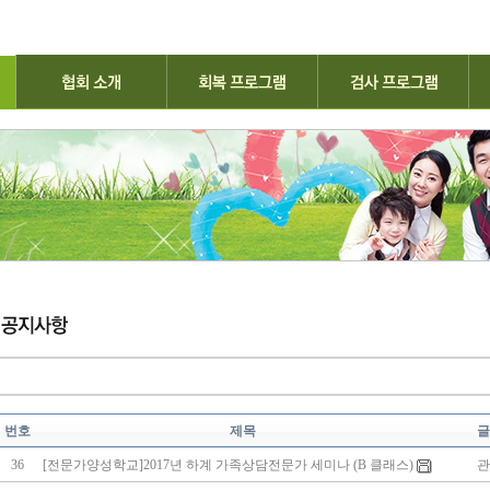
번호
제목
글
36
[전문가양성학교]2017년 하계 가족상담전문가 세미나 (B 클래스)
관