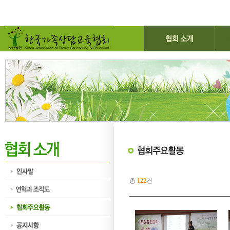
총
122
건