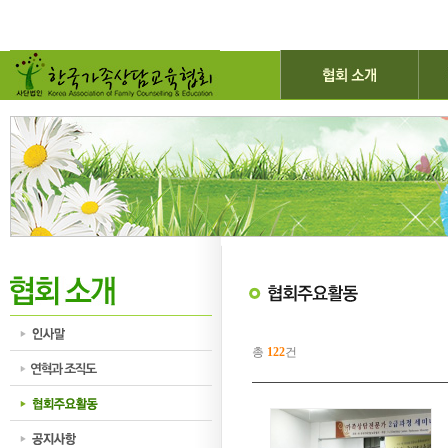
총
122
건