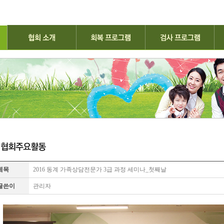
제목
2016 동계 가족상담전문가 3급 과정 세미나_첫째날
글쓴이
관리자