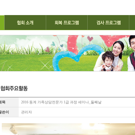
제목
2016 동계 가족상담전문가 1급 과정 세미나_둘째날
글쓴이
관리자